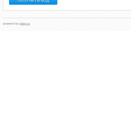
powered by
prlog.ru