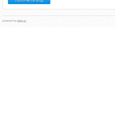
powered by
prlog.ru