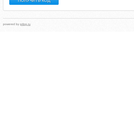
powered by
prlog.ru