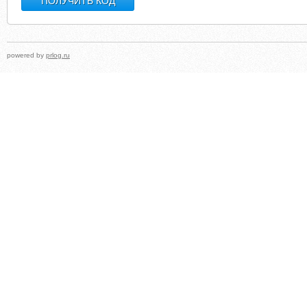
powered by
prlog.ru