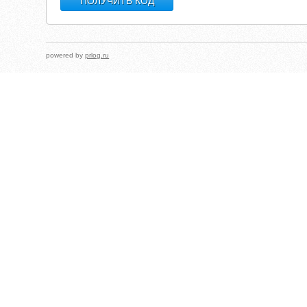
powered by
prlog.ru