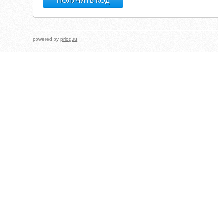
powered by
prlog.ru