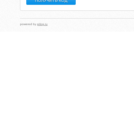
powered by
prlog.ru