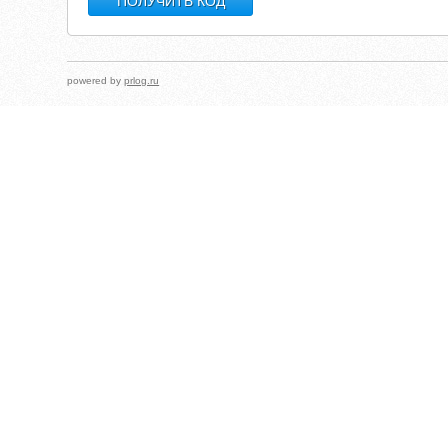
powered by
prlog.ru