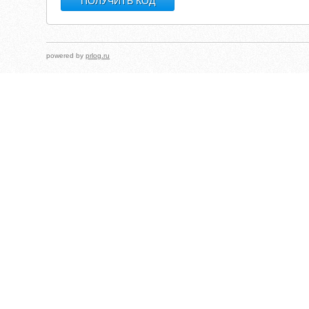
powered by
prlog.ru