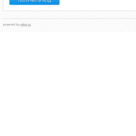
powered by
prlog.ru