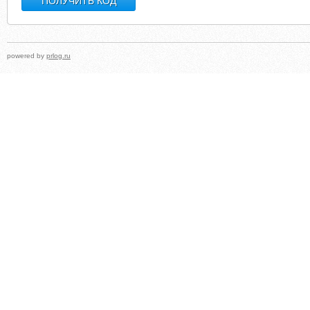
powered by
prlog.ru