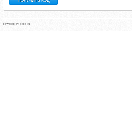
powered by
prlog.ru