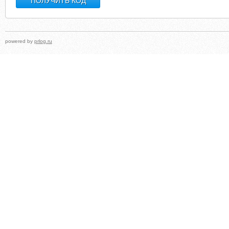
powered by
prlog.ru