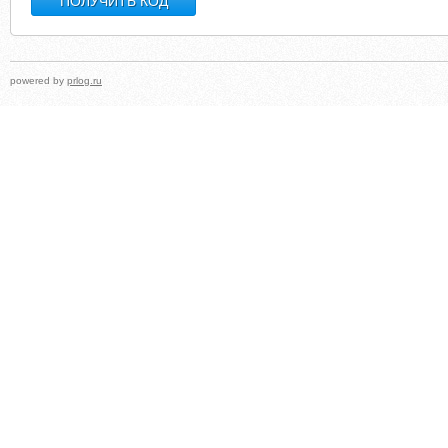
powered by
prlog.ru