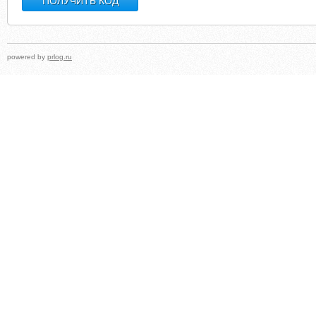
powered by
prlog.ru