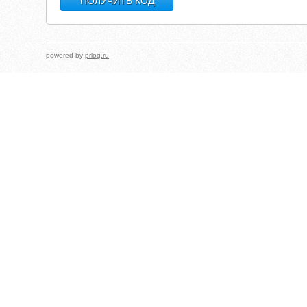
powered by
prlog.ru