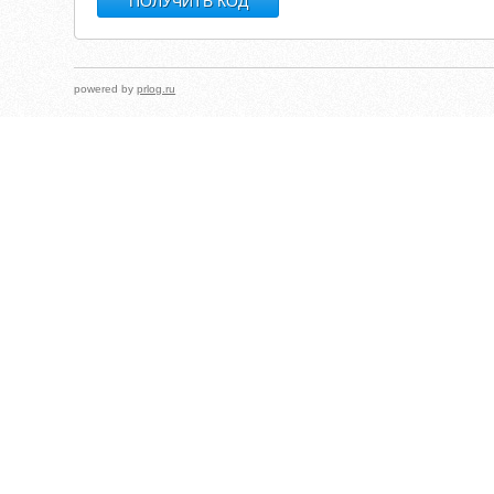
powered by
prlog.ru