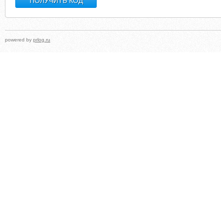
powered by
prlog.ru