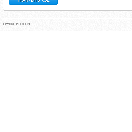
powered by
prlog.ru