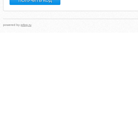
powered by
prlog.ru