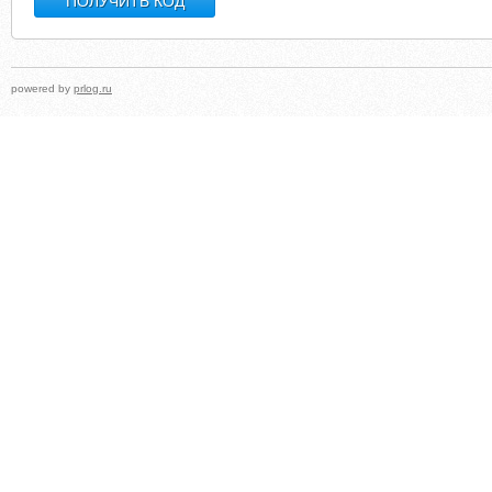
powered by
prlog.ru