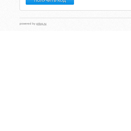
powered by
prlog.ru