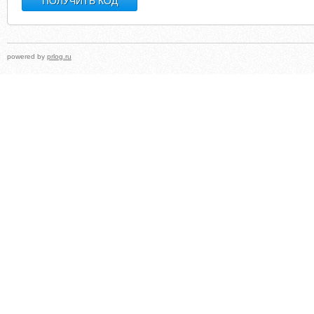
powered by
prlog.ru