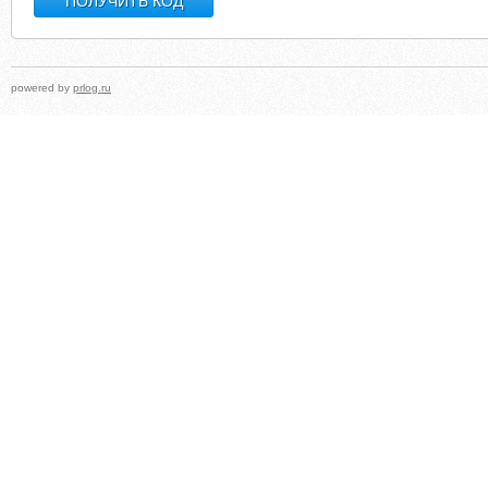
powered by
prlog.ru