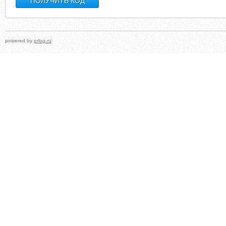
powered by
prlog.ru