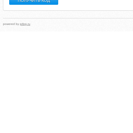
powered by
prlog.ru