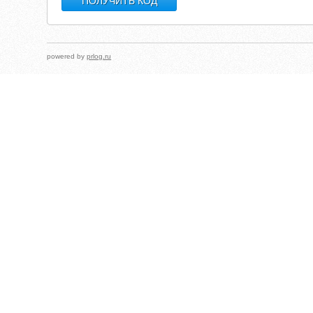
powered by
prlog.ru