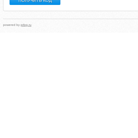
powered by
prlog.ru