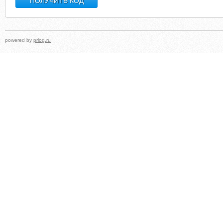
powered by
prlog.ru