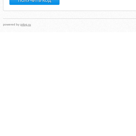
powered by
prlog.ru