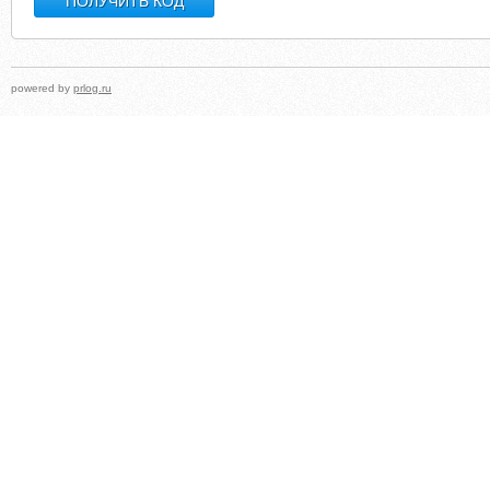
powered by
prlog.ru