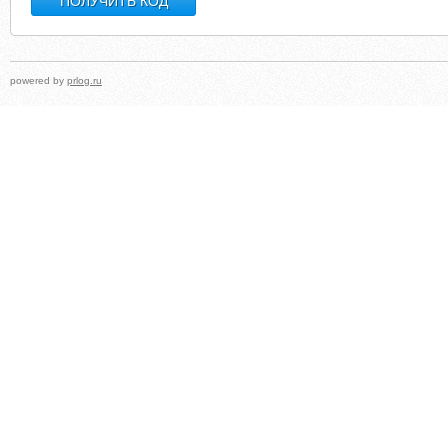
powered by
prlog.ru