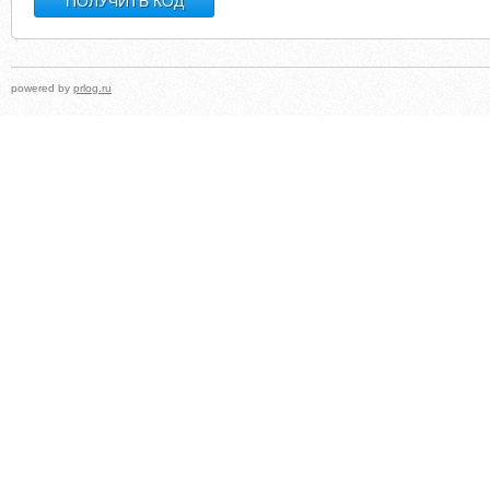
powered by
prlog.ru