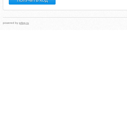
powered by
prlog.ru