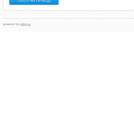
powered by
prlog.ru