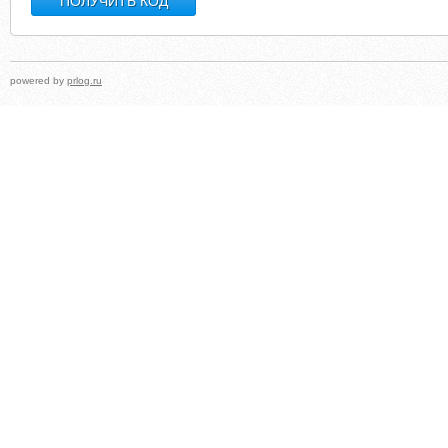
powered by
prlog.ru