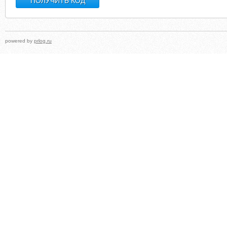
powered by
prlog.ru