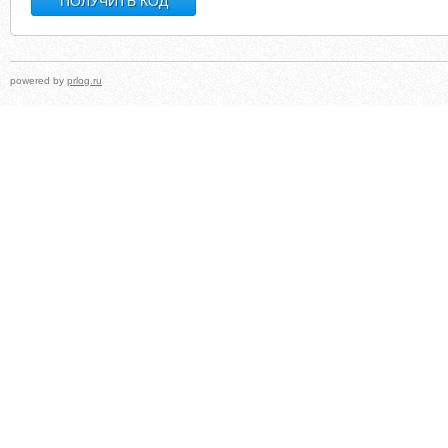
powered by
prlog.ru