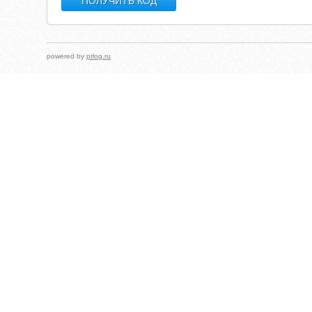
powered by
prlog.ru