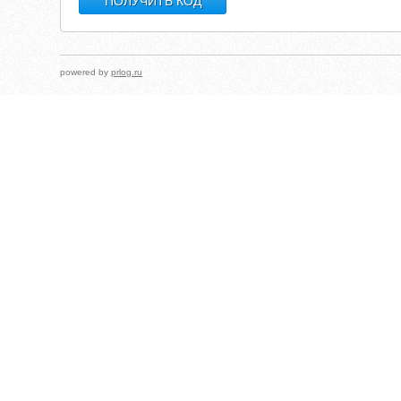
powered by
prlog.ru