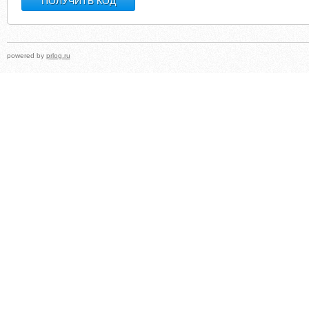
powered by
prlog.ru