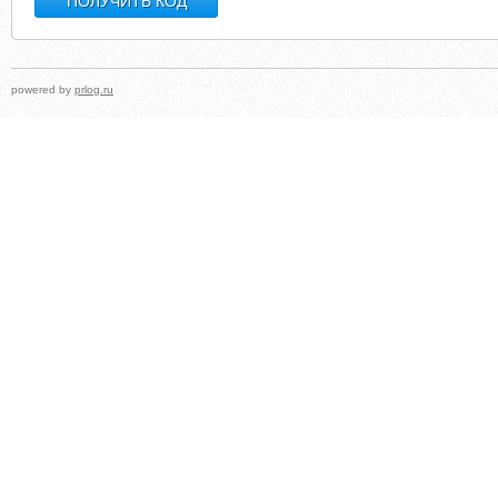
powered by
prlog.ru