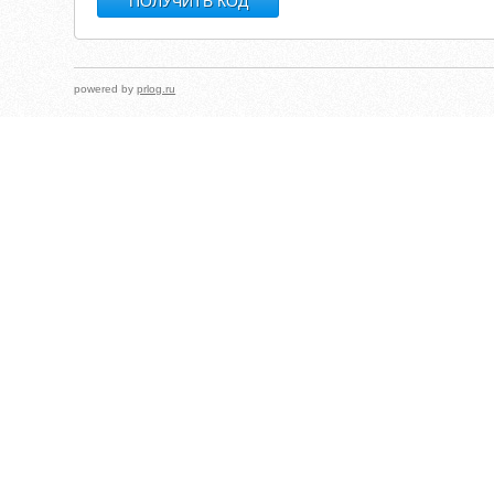
powered by
prlog.ru