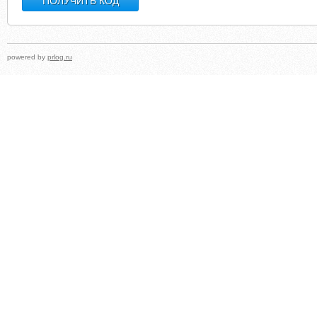
powered by
prlog.ru