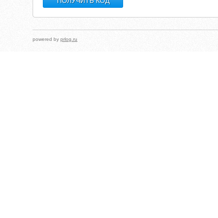
powered by
prlog.ru