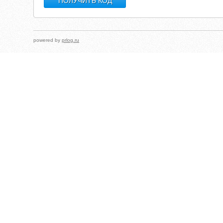
powered by
prlog.ru