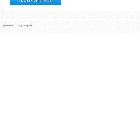
powered by
prlog.ru