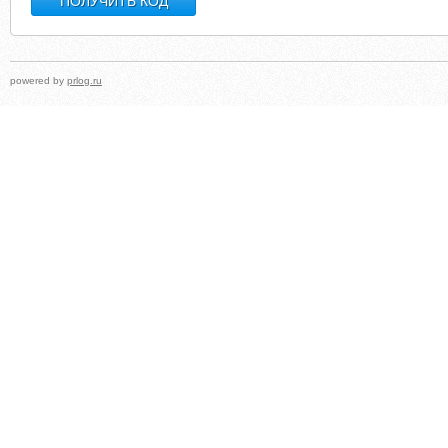
powered by
prlog.ru