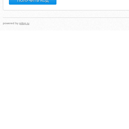
powered by
prlog.ru