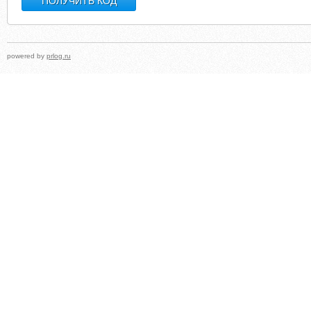
powered by
prlog.ru